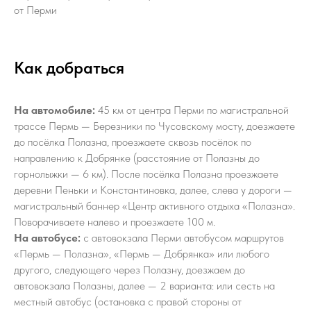
от Перми
Как добраться
На автомобиле:
45 км от центра Перми по магистральной
трассе Пермь — Березники по Чусовскому мосту, доезжаете
до посёлка Полазна, проезжаете сквозь посёлок по
направлению к Добрянке (расстояние от Полазны до
горнолыжки — 6 км). После посёлка Полазна проезжаете
деревни Пеньки и Константиновка, далее, слева у дороги —
магистральный баннер «Центр активного отдыха «Полазна».
Поворачиваете налево и проезжаете 100 м.
На автобусе:
с автовокзала Перми автобусом маршрутов
«Пермь — Полазна», «Пермь — Добрянка» или любого
другого, следующего через Полазну, доезжаем до
автовокзала Полазны, далее — 2 варианта: или сесть на
местный автобус (остановка с правой стороны от