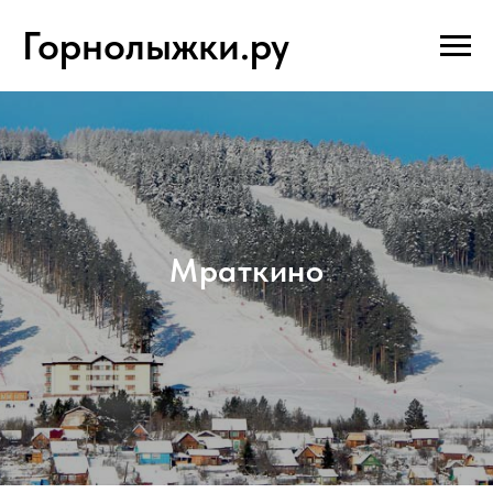
Горнолыжки.ру
Мраткино