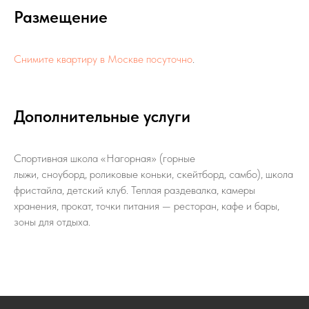
Размещение
Снимите квартиру в Москве посуточно
.
Дополнительные услуги
Спортивная школа «Нагорная» (горные
лыжи, сноуборд, роликовые коньки, скейтборд, самбо), школа
фристайла, детский клуб. Теплая раздевалка, камеры
хранения, прокат, точки питания — ресторан, кафе и бары,
зоны для отдыха.